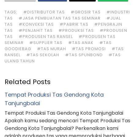
TAGS:
#DISTRIBUTOR TAS
#GROSIR TAS
#INDUSTRI
TAS
#JASA PEMBUATAN TAS TAS SEMINAR
#JUAL
TAS
#KONVEKSI TAS
#PABRIK TAS
#PENGRAJIN
TAS
#PENJAHIT TAS
#PRODUKSI TAS
#PRODUSEN
TAS
#PRODUSEN TAS RANSEL
#PRODUSEN TAS
SEMINAR
#SUPPLIER TAS
#TAS ANAK
#TAS
GOODIEBAG
#TAS MURAH
#TAS PROMOSI
#TAS
RANSEL
#TAS SEKOLAH
#TAS SPUNBOND
#TAS
ULANG TAHUN
Related Posts
Tempat Produksi Tas Gendong Kota
Tanjungbalai
Tempat Produksi Tas Gendong Kota Tanjungbalai
Apakah kamu sedang mencari Tempat Produksi Tas
Gendong Kota Tanjungbalai? Perkenalkan kami
adalah produsen tas yang memproduksi berbagai