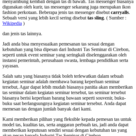
menyambung kembali dengan tas di bawah. Tas messenger biasanya
digunakan oleh kurir, tas messenger sekarang juga merupakan ikon
fashion perkotaan. Beberapa jenis tas messenger disebut
carryalls
.
Sebuah versi yang lebih kecil sering disebut
tas sling
. ( Sumber :
Wikipedia
)
dan jenis tas lainnya.
Jadi anda bisa menyesuaikan pemesanan tas sesuai dengan
kebutuhan yang bisa dipesan dari Industri Tas Seminar di Cirebon,
seperti untuk event seminar yang seringkali diselenggarakan oleh
instansi pemerintah, perusahaan swasta, lembaga pendidikan serta
yayasan.
Salah satu yang biasanya tidak boleh terlewatkan dalam sebuah
kegiatan seminar adalah membawa barang keperluan seminar
tersebut, Agar dapat lebih mudah biasanya panitia akan memberikan
tas seminar dalam kegiatan seminar tersebut, tas seminar tersebut
biasanya berisi keperluan barang bawaan seperti souvenir, buku-
buku saat berlangsungnya kegiatan seminar tersebut. Anda dapat
memesan tas dengan jumlah banyak dari kami.
Kami memberikan pilihan yang fleksible kepada pemesan tas untuk
model tas, kualitas tas, serta anggaran perbuah tas, jadi anda dapat
memberikan keputusan sendiri sesuai dengan kebutuhan tas yang
akan pesan kepada Industri Tas Seminar di Cirebon