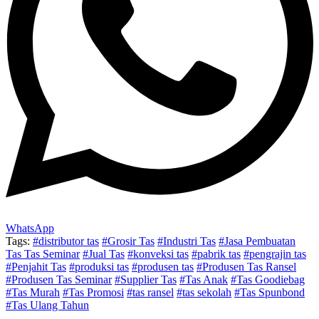
WhatsApp
Tags:
#distributor tas
#Grosir Tas
#Industri Tas
#Jasa Pembuatan
Tas Tas Seminar
#Jual Tas
#konveksi tas
#pabrik tas
#pengrajin tas
#Penjahit Tas
#produksi tas
#produsen tas
#Produsen Tas Ransel
#Produsen Tas Seminar
#Supplier Tas
#Tas Anak
#Tas Goodiebag
#Tas Murah
#Tas Promosi
#tas ransel
#tas sekolah
#Tas Spunbond
#Tas Ulang Tahun