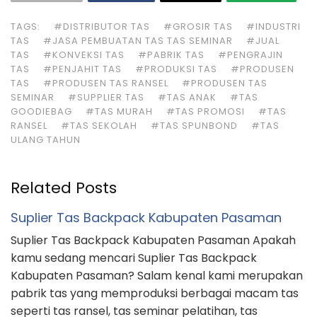
TAGS:
#DISTRIBUTOR TAS
#GROSIR TAS
#INDUSTRI
TAS
#JASA PEMBUATAN TAS TAS SEMINAR
#JUAL
TAS
#KONVEKSI TAS
#PABRIK TAS
#PENGRAJIN
TAS
#PENJAHIT TAS
#PRODUKSI TAS
#PRODUSEN
TAS
#PRODUSEN TAS RANSEL
#PRODUSEN TAS
SEMINAR
#SUPPLIER TAS
#TAS ANAK
#TAS
GOODIEBAG
#TAS MURAH
#TAS PROMOSI
#TAS
RANSEL
#TAS SEKOLAH
#TAS SPUNBOND
#TAS
ULANG TAHUN
Related Posts
Suplier Tas Backpack Kabupaten Pasaman
Suplier Tas Backpack Kabupaten Pasaman Apakah
kamu sedang mencari Suplier Tas Backpack
Kabupaten Pasaman? Salam kenal kami merupakan
pabrik tas yang memproduksi berbagai macam tas
seperti tas ransel, tas seminar pelatihan, tas