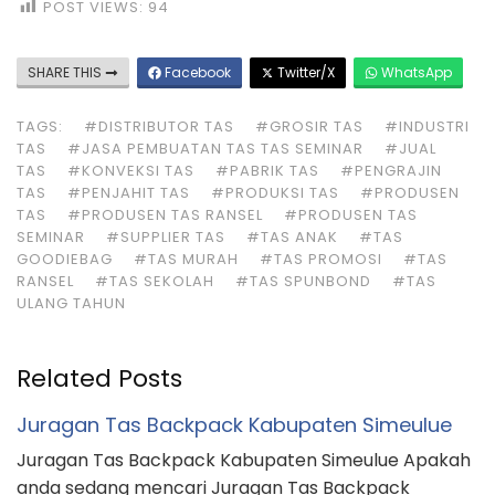
POST VIEWS:
94
SHARE THIS
Facebook
Twitter/X
WhatsApp
TAGS:
#DISTRIBUTOR TAS
#GROSIR TAS
#INDUSTRI
TAS
#JASA PEMBUATAN TAS TAS SEMINAR
#JUAL
TAS
#KONVEKSI TAS
#PABRIK TAS
#PENGRAJIN
TAS
#PENJAHIT TAS
#PRODUKSI TAS
#PRODUSEN
TAS
#PRODUSEN TAS RANSEL
#PRODUSEN TAS
SEMINAR
#SUPPLIER TAS
#TAS ANAK
#TAS
GOODIEBAG
#TAS MURAH
#TAS PROMOSI
#TAS
RANSEL
#TAS SEKOLAH
#TAS SPUNBOND
#TAS
ULANG TAHUN
Related Posts
Juragan Tas Backpack Kabupaten Simeulue
Juragan Tas Backpack Kabupaten Simeulue Apakah
anda sedang mencari Juragan Tas Backpack