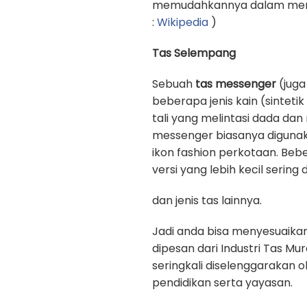
memudahkannya dalam memb
:
Wikipedia
)
Tas Selempang
Sebuah
tas messenger
(juga
beberapa jenis kain (sinteti
tali yang melintasi dada d
messenger biasanya digunak
ikon fashion perkotaan. Beb
versi yang lebih kecil sering
dan jenis tas lainnya.
Jadi anda bisa menyesuaika
dipesan dari Industri Tas Mu
seringkali diselenggarakan 
pendidikan serta yayasan.