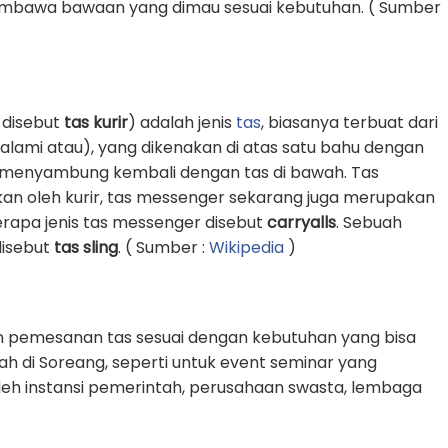
awa bawaan yang dimau sesuai kebutuhan. ( Sumber
 disebut
tas kurir
) adalah jenis
tas
, biasanya terbuat dari
k alami atau), yang dikenakan di atas satu bahu dengan
an menyambung kembali dengan tas di bawah. Tas
an oleh kurir, tas messenger sekarang juga merupakan
erapa jenis tas messenger disebut
carryalls
. Sebuah
 disebut
tas sling
. ( Sumber :
Wikipedia
)
n pemesanan tas sesuai dengan kebutuhan yang bisa
rah di Soreang, seperti untuk event seminar yang
oleh instansi pemerintah, perusahaan swasta, lembaga