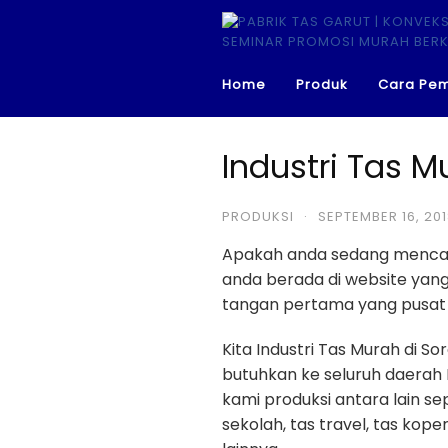
Skip
to
content
Home
Produk
Cara Pe
Industri Tas M
PRODUKSI
·
SEPTEMBER 16, 20
Apakah anda sedang menca
anda berada di website ya
tangan pertama yang pusat p
Kita Industri Tas Murah di
butuhkan ke seluruh daerah 
kami produksi antara lain sep
sekolah, tas travel, tas kope