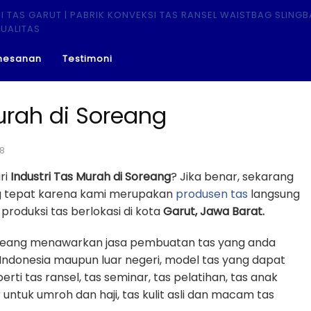
mesanan
Testimoni
urah di Soreang
18
ri
Industri Tas Murah di Soreang
? Jika benar, sekarang
ng tepat karena kami merupakan
produsen tas
langsung
roduksi tas berlokasi di kota
Garut, Jawa Barat.
 Soreang menawarkan jasa pembuatan tas yang anda
Indonesia maupun luar negeri, model tas yang dapat
erti tas ransel, tas seminar, tas pelatihan, tas anak
r untuk umroh dan haji, tas kulit asli dan macam tas