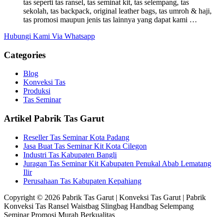
tas seperti tas ransel, tas seminat kit, tas selempang, tas
sekolah, tas backpack, original leather bags, tas umroh & haji,
tas promosi maupun jenis tas lainnya yang dapat kami …
Hubungi Kami Via Whatsapp
Categories
Blog
Konveksi Tas
Produksi
Tas Seminar
Artikel Pabrik Tas Garut
Reseller Tas Seminar Kota Padang
Jasa Buat Tas Seminar Kit Kota Cilegon
Industri Tas Kabupaten Bangli
Juragan Tas Seminar Kit Kabupaten Penukal Abab Lematang
Ilir
Perusahaan Tas Kabupaten Kepahiang
Copyright © 2026 Pabrik Tas Garut | Konveksi Tas Garut | Pabrik
Konveksi Tas Ransel Waistbag Slingbag Handbag Selempang
Seminar Promosi Murah Berkualitas