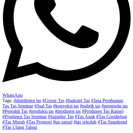
WhatsApp
Tags:
#distributor tas
#Grosir Tas
#Industri Tas
#Jasa Pembuatan
Tas Tas Seminar
#Jual Tas
#konveksi tas
#pabrik tas
#pengrajin tas
#Penjahit Tas
#produksi tas
#produsen tas
#Produsen Tas Ransel
#Produsen Tas Seminar
#Supplier Tas
#Tas Anak
#Tas Goodiebag
#Tas Murah
#Tas Promosi
#tas ransel
#tas sekolah
#Tas Spunbond
#Tas Ulang Tahun