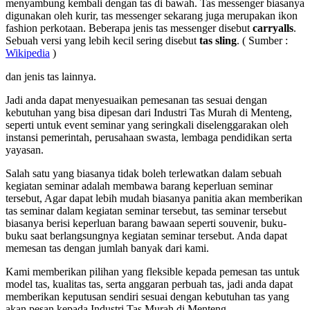
menyambung kembali dengan tas di bawah. Tas messenger biasanya
digunakan oleh kurir, tas messenger sekarang juga merupakan ikon
fashion perkotaan. Beberapa jenis tas messenger disebut
carryalls
.
Sebuah versi yang lebih kecil sering disebut
tas sling
. ( Sumber :
Wikipedia
)
dan jenis tas lainnya.
Jadi anda dapat menyesuaikan pemesanan tas sesuai dengan
kebutuhan yang bisa dipesan dari Industri Tas Murah di Menteng,
seperti untuk event seminar yang seringkali diselenggarakan oleh
instansi pemerintah, perusahaan swasta, lembaga pendidikan serta
yayasan.
Salah satu yang biasanya tidak boleh terlewatkan dalam sebuah
kegiatan seminar adalah membawa barang keperluan seminar
tersebut, Agar dapat lebih mudah biasanya panitia akan memberikan
tas seminar dalam kegiatan seminar tersebut, tas seminar tersebut
biasanya berisi keperluan barang bawaan seperti souvenir, buku-
buku saat berlangsungnya kegiatan seminar tersebut. Anda dapat
memesan tas dengan jumlah banyak dari kami.
Kami memberikan pilihan yang fleksible kepada pemesan tas untuk
model tas, kualitas tas, serta anggaran perbuah tas, jadi anda dapat
memberikan keputusan sendiri sesuai dengan kebutuhan tas yang
akan pesan kepada Industri Tas Murah di Menteng