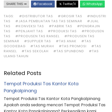
SHARE THIS
Facebook
Twitter/X
WhatsApp
TAGS:
#DISTRIBUTOR TAS
#GROSIR TAS
#INDUSTRI
TAS
#JASA PEMBUATAN TAS TAS SEMINAR
#JUAL
TAS
#KONVEKSI TAS
#PABRIK TAS
#PENGRAJIN
TAS
#PENJAHIT TAS
#PRODUKSI TAS
#PRODUSEN
TAS
#PRODUSEN TAS RANSEL
#PRODUSEN TAS
SEMINAR
#SUPPLIER TAS
#TAS ANAK
#TAS
GOODIEBAG
#TAS MURAH
#TAS PROMOSI
#TAS
RANSEL
#TAS SEKOLAH
#TAS SPUNBOND
#TAS
ULANG TAHUN
Related Posts
Tempat Produksi Tas Kantor Kota
Pangkalpinang
Tempat Produksi Tas Kantor Kota Pangkalpinang
Apakah anda sedang mencari Tempat Produksi Tas
Kantor Kota Pangkalpinang? Perkenalkan kami