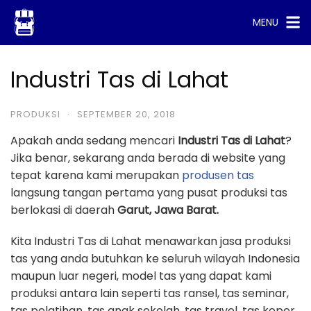
Skip
MENU
to
content
Industri Tas di Lahat
PRODUKSI
·
SEPTEMBER 20, 2018
Apakah anda sedang mencari
Industri Tas di Lahat
?
Jika benar, sekarang anda berada di website yang
tepat karena kami merupakan
produsen tas
langsung tangan pertama yang pusat produksi tas
berlokasi di daerah
Garut, Jawa Barat.
Kita Industri Tas di Lahat menawarkan jasa produksi
tas yang anda butuhkan ke seluruh wilayah Indonesia
maupun luar negeri, model tas yang dapat kami
produksi antara lain seperti tas ransel, tas seminar,
tas pelatihan, tas anak sekolah, tas travel, tas koper