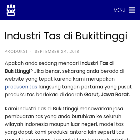
Skip
MENU
to
content
Industri Tas di Bukittinggi
PRODUKSI
·
SEPTEMBER 24, 2018
Apakah anda sedang mencari
Industri Tas di
Bukittinggi
? Jika benar, sekarang anda berada di
website yang tepat karena kami merupakan
produsen tas
langsung tangan pertama yang pusat
produksi tas berlokasi di daerah
Garut, Jawa Barat.
Kami Industri Tas di Bukittinggi menawarkan jasa
pembuatan tas yang anda butuhkan ke seluruh
wilayah Indonesia maupun luar negeri, model tas
yang dapat kami produksi antara lain seperti tas
ransel, tas seminar, tas pelatihan, tas anak sekolah,