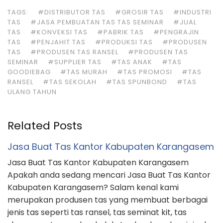
TAGS:
#DISTRIBUTOR TAS
#GROSIR TAS
#INDUSTRI
TAS
#JASA PEMBUATAN TAS TAS SEMINAR
#JUAL
TAS
#KONVEKSI TAS
#PABRIK TAS
#PENGRAJIN
TAS
#PENJAHIT TAS
#PRODUKSI TAS
#PRODUSEN
TAS
#PRODUSEN TAS RANSEL
#PRODUSEN TAS
SEMINAR
#SUPPLIER TAS
#TAS ANAK
#TAS
GOODIEBAG
#TAS MURAH
#TAS PROMOSI
#TAS
RANSEL
#TAS SEKOLAH
#TAS SPUNBOND
#TAS
ULANG TAHUN
Related Posts
Jasa Buat Tas Kantor Kabupaten Karangasem
Jasa Buat Tas Kantor Kabupaten Karangasem
Apakah anda sedang mencari Jasa Buat Tas Kantor
Kabupaten Karangasem? Salam kenal kami
merupakan produsen tas yang membuat berbagai
jenis tas seperti tas ransel, tas seminat kit, tas