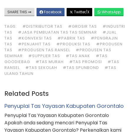
SHARE THIS
Facebook
Twitter/X
WhatsApp
TAGS:
#DISTRIBUTOR TAS
#GROSIR TAS
#INDUSTRI
TAS
#JASA PEMBUATAN TAS TAS SEMINAR
#JUAL
TAS
#KONVEKSI TAS
#PABRIK TAS
#PENGRAJIN
TAS
#PENJAHIT TAS
#PRODUKSI TAS
#PRODUSEN
TAS
#PRODUSEN TAS RANSEL
#PRODUSEN TAS
SEMINAR
#SUPPLIER TAS
#TAS ANAK
#TAS
GOODIEBAG
#TAS MURAH
#TAS PROMOSI
#TAS
RANSEL
#TAS SEKOLAH
#TAS SPUNBOND
#TAS
ULANG TAHUN
Related Posts
Penyuplai Tas Yayasan Kabupaten Gorontalo
Penyuplai Tas Yayasan Kabupaten Gorontalo
Apakah anda sedang mencari Penyuplai Tas
Yayasan Kabupaten Gorontalo? Perkenalkan kami