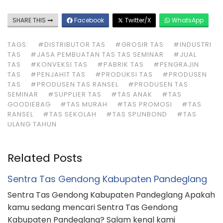
SHARE THIS
Facebook
Twitter/X
WhatsApp
TAGS:
#DISTRIBUTOR TAS
#GROSIR TAS
#INDUSTRI
TAS
#JASA PEMBUATAN TAS TAS SEMINAR
#JUAL
TAS
#KONVEKSI TAS
#PABRIK TAS
#PENGRAJIN
TAS
#PENJAHIT TAS
#PRODUKSI TAS
#PRODUSEN
TAS
#PRODUSEN TAS RANSEL
#PRODUSEN TAS
SEMINAR
#SUPPLIER TAS
#TAS ANAK
#TAS
GOODIEBAG
#TAS MURAH
#TAS PROMOSI
#TAS
RANSEL
#TAS SEKOLAH
#TAS SPUNBOND
#TAS
ULANG TAHUN
Related Posts
Sentra Tas Gendong Kabupaten Pandeglang
Sentra Tas Gendong Kabupaten Pandeglang Apakah
kamu sedang mencari Sentra Tas Gendong
Kabupaten Pandeglang? Salam kenal kami