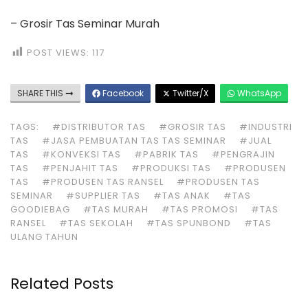
– Grosir Tas Seminar Murah
POST VIEWS:
117
SHARE THIS
Facebook
Twitter/X
WhatsApp
TAGS:
#DISTRIBUTOR TAS
#GROSIR TAS
#INDUSTRI
TAS
#JASA PEMBUATAN TAS TAS SEMINAR
#JUAL
TAS
#KONVEKSI TAS
#PABRIK TAS
#PENGRAJIN
TAS
#PENJAHIT TAS
#PRODUKSI TAS
#PRODUSEN
TAS
#PRODUSEN TAS RANSEL
#PRODUSEN TAS
SEMINAR
#SUPPLIER TAS
#TAS ANAK
#TAS
GOODIEBAG
#TAS MURAH
#TAS PROMOSI
#TAS
RANSEL
#TAS SEKOLAH
#TAS SPUNBOND
#TAS
ULANG TAHUN
Related Posts