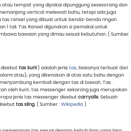
 atau tempat yang dipakai dipunggung sesesorang dan
g memanjang vertical melewati bahu, tetapi ada juga
 tas ransel yang dibuat untuk benda-benda ringan
1 tali. Tas Ransel digunakan si pemakai untuk
awa bawaan yang dimau sesuai kebutuhan. ( Sumber
 disebut
tas kurir
) adalah jenis
tas
, biasanya terbuat dari
k alami atau), yang dikenakan di atas satu bahu dengan
an menyambung kembali dengan tas di bawah. Tas
an oleh kurir, tas messenger sekarang juga merupakan
erapa jenis tas messenger disebut
carryalls
. Sebuah
 disebut
tas sling
. ( Sumber :
Wikipedia
)
n pemesanan tas sesuai dengan kebutuhan yang bisa