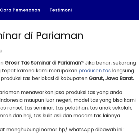
Cara Pemesanan
Testimoni
minar di Pariaman
18
ri
Grosir Tas Seminar di Pariaman
? Jika benar, sekarang
ng tepat karena kami merupakan
produsen tas
langsung
produksi tas berlokasi di kabupaten
Garut, Jawa Barat.
 Pariaman menawarkan jasa produksi tas yang anda
Indonesia maupun luar negeri, model tas yang bisa kami
tas ransel, tas seminar, tas pelatihan, tas anak sekolah,
mroh dan haji, tas kulit asli dan macam tas lainnya.
t menghubungi nomor hp/ whatsApp dibawah ini :