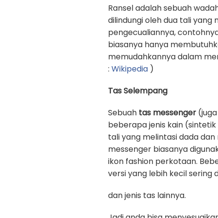
Ransel adalah sebuah wadah
dilindungi oleh dua tali yan
pengecualiannya, contohnya
biasanya hanya membutuhkan 
memudahkannya dalam memb
:
Wikipedia
)
Tas Selempang
Sebuah
tas messenger
(juga
beberapa jenis kain (sinteti
tali yang melintasi dada d
messenger biasanya digunak
ikon fashion perkotaan. Beb
versi yang lebih kecil sering
dan jenis tas lainnya.
Jadi anda bisa menyesuaika