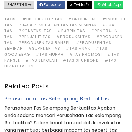
SHARE THIS
Facebook
Twitter/X
WhatsApp
TAGS:
#DISTRIBUTOR TAS
#GROSIR TAS
#INDUSTRI
TAS
#JASA PEMBUATAN TAS TAS SEMINAR
#JUAL
TAS
#KONVEKSI TAS
#PABRIK TAS
#PENGRAJIN
TAS
#PENJAHIT TAS
#PRODUKSI TAS
#PRODUSEN
TAS
#PRODUSEN TAS RANSEL
#PRODUSEN TAS
SEMINAR
#SUPPLIER TAS
#TAS ANAK
#TAS
GOODIEBAG
#TAS MURAH
#TAS PROMOSI
#TAS
RANSEL
#TAS SEKOLAH
#TAS SPUNBOND
#TAS
ULANG TAHUN
Related Posts
Perusahaan Tas Selempang Berkualitas
Perusahaan Tas Selempang Berkualitas Apakah
anda sedang mencari Perusahaan Tas Selempang
Berkualitas? Salam kenal kami adalah konveksi tas
yang membuat berbagai macam tas seperti tas