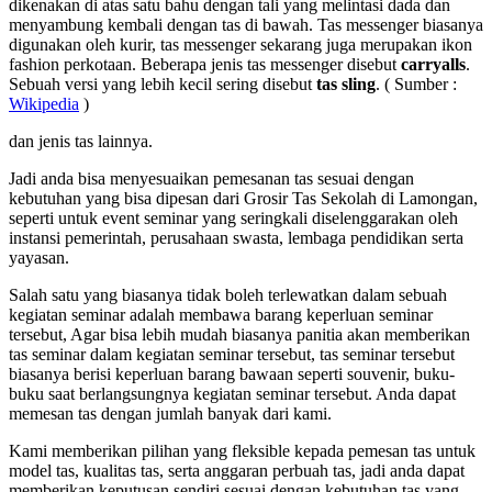
dikenakan di atas satu bahu dengan tali yang melintasi dada dan
menyambung kembali dengan tas di bawah. Tas messenger biasanya
digunakan oleh kurir, tas messenger sekarang juga merupakan ikon
fashion perkotaan. Beberapa jenis tas messenger disebut
carryalls
.
Sebuah versi yang lebih kecil sering disebut
tas sling
. ( Sumber :
Wikipedia
)
dan jenis tas lainnya.
Jadi anda bisa menyesuaikan pemesanan tas sesuai dengan
kebutuhan yang bisa dipesan dari Grosir Tas Sekolah di Lamongan,
seperti untuk event seminar yang seringkali diselenggarakan oleh
instansi pemerintah, perusahaan swasta, lembaga pendidikan serta
yayasan.
Salah satu yang biasanya tidak boleh terlewatkan dalam sebuah
kegiatan seminar adalah membawa barang keperluan seminar
tersebut, Agar bisa lebih mudah biasanya panitia akan memberikan
tas seminar dalam kegiatan seminar tersebut, tas seminar tersebut
biasanya berisi keperluan barang bawaan seperti souvenir, buku-
buku saat berlangsungnya kegiatan seminar tersebut. Anda dapat
memesan tas dengan jumlah banyak dari kami.
Kami memberikan pilihan yang fleksible kepada pemesan tas untuk
model tas, kualitas tas, serta anggaran perbuah tas, jadi anda dapat
memberikan keputusan sendiri sesuai dengan kebutuhan tas yang