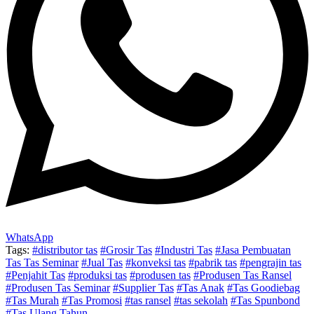
WhatsApp
Tags:
#distributor tas
#Grosir Tas
#Industri Tas
#Jasa Pembuatan
Tas Tas Seminar
#Jual Tas
#konveksi tas
#pabrik tas
#pengrajin tas
#Penjahit Tas
#produksi tas
#produsen tas
#Produsen Tas Ransel
#Produsen Tas Seminar
#Supplier Tas
#Tas Anak
#Tas Goodiebag
#Tas Murah
#Tas Promosi
#tas ransel
#tas sekolah
#Tas Spunbond
#Tas Ulang Tahun