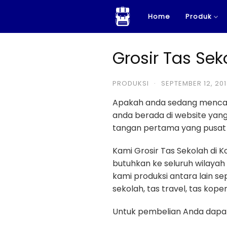
Skip
Home
Produk
to
content
Grosir Tas Sek
PRODUKSI
·
SEPTEMBER 12, 20
Apakah anda sedang menca
anda berada di website ya
tangan pertama yang pusat p
Kami Grosir Tas Sekolah di
butuhkan ke seluruh wilayah
kami produksi antara lain sep
sekolah, tas travel, tas koper 
Untuk pembelian Anda dapat