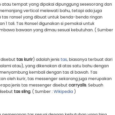
 atau tempat yang dipakai dipunggung sesesorang dan
g memanjang vertical melewati bahu, tetapi ada juga
 tas ransel yang dibuat untuk benda-benda ringan
1 tali. Tas Ransel digunakan si pemakai untuk
awa bawaan yang dimau sesuai kebutuhan. ( Sumber
 disebut
tas kurir
) adalah jenis
tas
, biasanya terbuat dari
k alami atau), yang dikenakan di atas satu bahu dengan
an menyambung kembali dengan tas di bawah. Tas
an oleh kurir, tas messenger sekarang juga merupakan
erapa jenis tas messenger disebut
carryalls
. Sebuah
 disebut
tas sling
. ( Sumber :
Wikipedia
)
n pemesanan tas sesuai dengan kebutuhan yang bisa