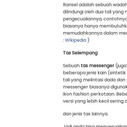
Ransel adalah sebuah wadah
dilindungi oleh dua tali yan
pengecualiannya, contohnya
biasanya hanya membutuhkan 
memudahkannya dalam memb
:
Wikipedia
)
Tas Selempang
Sebuah
tas messenger
(juga
beberapa jenis kain (sinteti
tali yang melintasi dada d
messenger biasanya digunak
ikon fashion perkotaan. Beb
versi yang lebih kecil sering
dan jenis tas lainnya.
Jadi anda bisa menyesuaika