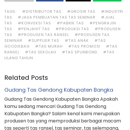
TAGS:
#DISTRIBUTOR TAS
#GROSIR TAS
#INDUSTRI
TAS
#JASA PEMBUATAN TAS TAS SEMINAR
#JUAL
TAS
#KONVEKSI TAS
#PABRIK TAS
#PENGRAJIN
TAS
#PENJAHIT TAS
#PRODUKSI TAS
#PRODUSEN
TAS
#PRODUSEN TAS RANSEL
#PRODUSEN TAS
SEMINAR
#SUPPLIER TAS
#TAS ANAK
#TAS
GOODIEBAG
#TAS MURAH
#TAS PROMOSI
#TAS
RANSEL
#TAS SEKOLAH
#TAS SPUNBOND
#TAS
ULANG TAHUN
Related Posts
Gudang Tas Gendong Kabupaten Bangka
Gudang Tas Gendong Kabupaten Bangka Apakah
kamu sedang mencari Gudang Tas Gendong
Kabupaten Bangka? Salam kenal kami merupakan
produsen tas yang memproduksi berbagai macam
tas seperti tas ransel, tas seminar, tas selempang,