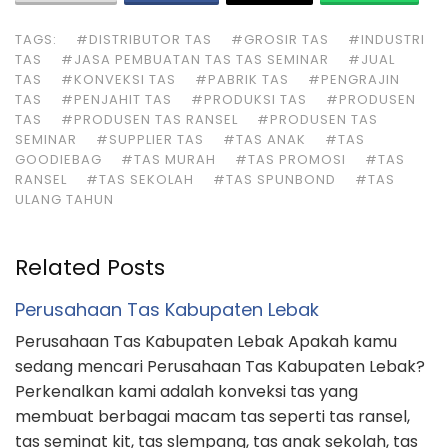
TAGS:
#DISTRIBUTOR TAS
#GROSIR TAS
#INDUSTRI
TAS
#JASA PEMBUATAN TAS TAS SEMINAR
#JUAL
TAS
#KONVEKSI TAS
#PABRIK TAS
#PENGRAJIN
TAS
#PENJAHIT TAS
#PRODUKSI TAS
#PRODUSEN
TAS
#PRODUSEN TAS RANSEL
#PRODUSEN TAS
SEMINAR
#SUPPLIER TAS
#TAS ANAK
#TAS
GOODIEBAG
#TAS MURAH
#TAS PROMOSI
#TAS
RANSEL
#TAS SEKOLAH
#TAS SPUNBOND
#TAS
ULANG TAHUN
Related Posts
Perusahaan Tas Kabupaten Lebak
Perusahaan Tas Kabupaten Lebak Apakah kamu
sedang mencari Perusahaan Tas Kabupaten Lebak?
Perkenalkan kami adalah konveksi tas yang
membuat berbagai macam tas seperti tas ransel,
tas seminat kit, tas slempang, tas anak sekolah, tas