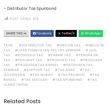
membuat berbagai jenis tas seperti tas ransel, tas
seminar, tas selempang, tas sekolah, tas backpack,
original leather bags, tas umroh & haji, tas promosi
maupun jenis tas lainnya yang dapat …
Gudang Tas Seminar Kabupaten Aceh Barat
Daya
Gudang Tas Seminar Kabupaten Aceh Barat Daya
Apakah anda sedang mencari Gudang Tas Seminar
Kabupaten Aceh Barat Daya? Perkenalkan kami
merupakan pabrik tas yang membuat berbagai
macam tas seperti tas ransel, tas seminar pelatihan,
tas selempang, tas sekolah, tas backpack, original
leather bags, tas umroh & haji, tas promosi maupun
jenis tas lainnya yang bisa …
Grosir Tas Backpack Kabupaten Labuhanbatu