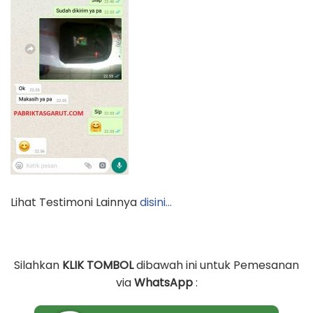
Kunjungi Website Kami
WWW.PABRIKTASGARUT.COM
Pengunjung juga mencari :
– Konveksi Tas Ransel
– Sentra Tas Anak
– Pesan Tas Koper
– Distributor Tas Spunbond
POST VIEWS:
108