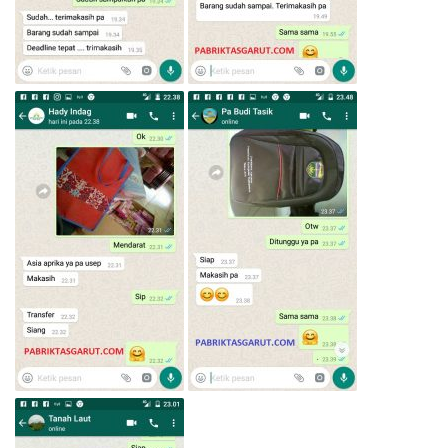
Lihat Testimoni Lainnya
disini…
Silahkan
KLIK TOMBOL
dibawah ini untuk Pemesanan
via
WhatsApp
: