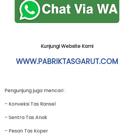
SHARE THIS
Facebook
Twitter/X
WhatsApp
TAGS:
#DISTRIBUTOR TAS
#GROSIR TAS
#INDUSTRI
TAS
#JASA PEMBUATAN TAS TAS SEMINAR
#JUAL
TAS
#KONVEKSI TAS
#PABRIK TAS
#PENGRAJIN
TAS
#PENJAHIT TAS
#PRODUKSI TAS
#PRODUSEN
TAS
#PRODUSEN TAS RANSEL
#PRODUSEN TAS
SEMINAR
#SUPPLIER TAS
#TAS ANAK
#TAS
GOODIEBAG
#TAS MURAH
#TAS PROMOSI
#TAS
RANSEL
#TAS SEKOLAH
#TAS SPUNBOND
#TAS
ULANG TAHUN
Related Posts
Sales Tas Umroh & Haji Belitung Timur
Sales Tas Umroh & Haji Belitung Timur Apakah kamu
sedang mencari Sales Tas Umroh & Haji Belitung
Timur? Salam kenal kami adalah konveksi tas yang