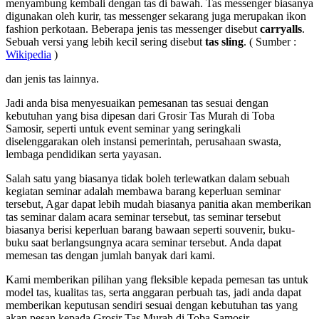
menyambung kembali dengan tas di bawah. Tas messenger biasanya
digunakan oleh kurir, tas messenger sekarang juga merupakan ikon
fashion perkotaan. Beberapa jenis tas messenger disebut
carryalls
.
Sebuah versi yang lebih kecil sering disebut
tas sling
. ( Sumber :
Wikipedia
)
dan jenis tas lainnya.
Jadi anda bisa menyesuaikan pemesanan tas sesuai dengan
kebutuhan yang bisa dipesan dari Grosir Tas Murah di Toba
Samosir, seperti untuk event seminar yang seringkali
diselenggarakan oleh instansi pemerintah, perusahaan swasta,
lembaga pendidikan serta yayasan.
Salah satu yang biasanya tidak boleh terlewatkan dalam sebuah
kegiatan seminar adalah membawa barang keperluan seminar
tersebut, Agar dapat lebih mudah biasanya panitia akan memberikan
tas seminar dalam acara seminar tersebut, tas seminar tersebut
biasanya berisi keperluan barang bawaan seperti souvenir, buku-
buku saat berlangsungnya acara seminar tersebut. Anda dapat
memesan tas dengan jumlah banyak dari kami.
Kami memberikan pilihan yang fleksible kepada pemesan tas untuk
model tas, kualitas tas, serta anggaran perbuah tas, jadi anda dapat
memberikan keputusan sendiri sesuai dengan kebutuhan tas yang
akan pesan kepada Grosir Tas Murah di Toba Samosir