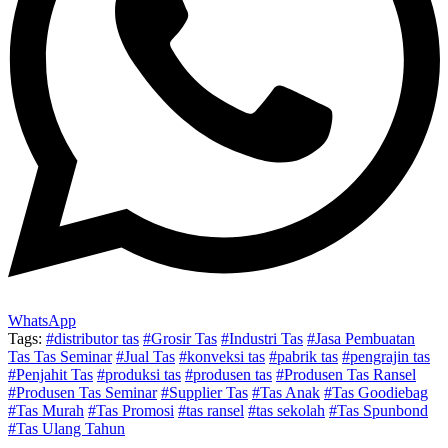
WhatsApp
Tags:
#distributor tas
#Grosir Tas
#Industri Tas
#Jasa Pembuatan
Tas Tas Seminar
#Jual Tas
#konveksi tas
#pabrik tas
#pengrajin tas
#Penjahit Tas
#produksi tas
#produsen tas
#Produsen Tas Ransel
#Produsen Tas Seminar
#Supplier Tas
#Tas Anak
#Tas Goodiebag
#Tas Murah
#Tas Promosi
#tas ransel
#tas sekolah
#Tas Spunbond
#Tas Ulang Tahun