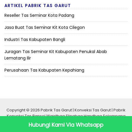
ARTIKEL PABRIK TAS GARUT
Reseller Tas Seminar Kota Padang
Jasa Buat Tas Seminar Kit Kota Cilegon
Industri Tas Kabupaten Bangli
Juragan Tas Seminar Kit Kabupaten Penukal Abab
Lematang Ilir
Perusahaan Tas Kabupaten Kepahiang
Copyright © 2026 Pabrik Tas Garut | Konveksi Tas Garut | Pabrik
Konveksi Tas Ransel Waistbag Slingbag Handbag Selempang
Seminar Promosi Murah Berkualitas
Hubungi Kami Via Whatsapp