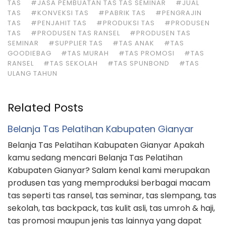
TAS
#JASA PEMBUATAN TAS TAS SEMINAR
#JUAL
TAS
#KONVEKSI TAS
#PABRIK TAS
#PENGRAJIN
TAS
#PENJAHIT TAS
#PRODUKSI TAS
#PRODUSEN
TAS
#PRODUSEN TAS RANSEL
#PRODUSEN TAS
SEMINAR
#SUPPLIER TAS
#TAS ANAK
#TAS
GOODIEBAG
#TAS MURAH
#TAS PROMOSI
#TAS
RANSEL
#TAS SEKOLAH
#TAS SPUNBOND
#TAS
ULANG TAHUN
Related Posts
Belanja Tas Pelatihan Kabupaten Gianyar
Belanja Tas Pelatihan Kabupaten Gianyar Apakah
kamu sedang mencari Belanja Tas Pelatihan
Kabupaten Gianyar? Salam kenal kami merupakan
produsen tas yang memproduksi berbagai macam
tas seperti tas ransel, tas seminar, tas slempang, tas
sekolah, tas backpack, tas kulit asli, tas umroh & haji,
tas promosi maupun jenis tas lainnya yang dapat