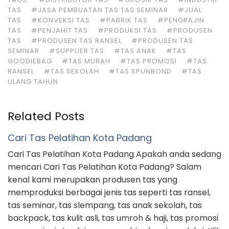
TAS
#JASA PEMBUATAN TAS TAS SEMINAR
#JUAL
TAS
#KONVEKSI TAS
#PABRIK TAS
#PENGRAJIN
TAS
#PENJAHIT TAS
#PRODUKSI TAS
#PRODUSEN
TAS
#PRODUSEN TAS RANSEL
#PRODUSEN TAS
SEMINAR
#SUPPLIER TAS
#TAS ANAK
#TAS
GOODIEBAG
#TAS MURAH
#TAS PROMOSI
#TAS
RANSEL
#TAS SEKOLAH
#TAS SPUNBOND
#TAS
ULANG TAHUN
Related Posts
Cari Tas Pelatihan Kota Padang
Cari Tas Pelatihan Kota Padang Apakah anda sedang
mencari Cari Tas Pelatihan Kota Padang? Salam
kenal kami merupakan produsen tas yang
memproduksi berbagai jenis tas seperti tas ransel,
tas seminar, tas slempang, tas anak sekolah, tas
backpack, tas kulit asli, tas umroh & haji, tas promosi