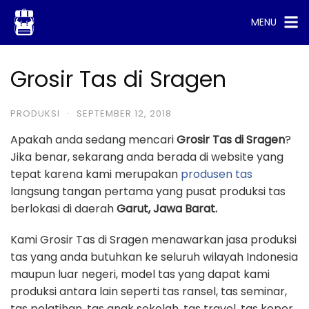
Skip
MENU
to
content
Grosir Tas di Sragen
PRODUKSI
·
SEPTEMBER 12, 2018
Apakah anda sedang mencari
Grosir Tas di Sragen
?
Jika benar, sekarang anda berada di website yang
tepat karena kami merupakan
produsen tas
langsung tangan pertama yang pusat produksi tas
berlokasi di daerah
Garut, Jawa Barat.
Kami Grosir Tas di Sragen menawarkan jasa produksi
tas yang anda butuhkan ke seluruh wilayah Indonesia
maupun luar negeri, model tas yang dapat kami
produksi antara lain seperti tas ransel, tas seminar,
tas pelatihan, tas anak sekolah, tas travel, tas koper