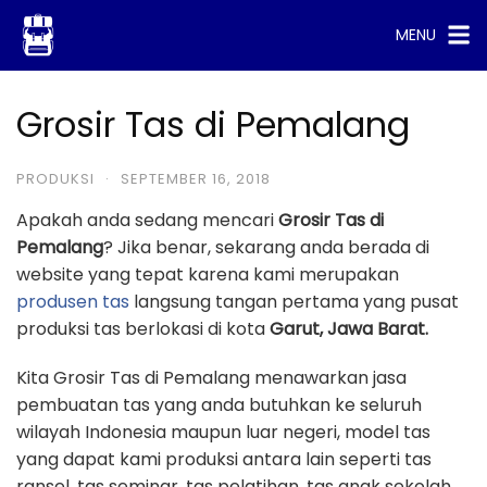
Skip
MENU
to
content
Grosir Tas di Pemalang
PRODUKSI
·
SEPTEMBER 16, 2018
Apakah anda sedang mencari
Grosir Tas di
Pemalang
? Jika benar, sekarang anda berada di
website yang tepat karena kami merupakan
produsen tas
langsung tangan pertama yang pusat
produksi tas berlokasi di kota
Garut, Jawa Barat.
Kita Grosir Tas di Pemalang menawarkan jasa
pembuatan tas yang anda butuhkan ke seluruh
wilayah Indonesia maupun luar negeri, model tas
yang dapat kami produksi antara lain seperti tas
ransel, tas seminar, tas pelatihan, tas anak sekolah,