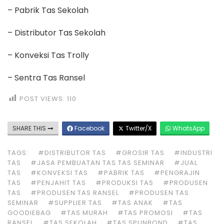
– Pabrik Tas Sekolah
– Distributor Tas Sekolah
– Konveksi Tas Trolly
– Sentra Tas Ransel
POST VIEWS:
110
SHARE THIS
Facebook
Twitter/X
WhatsApp
TAGS:
#DISTRIBUTOR TAS
#GROSIR TAS
#INDUSTRI
TAS
#JASA PEMBUATAN TAS TAS SEMINAR
#JUAL
TAS
#KONVEKSI TAS
#PABRIK TAS
#PENGRAJIN
TAS
#PENJAHIT TAS
#PRODUKSI TAS
#PRODUSEN
TAS
#PRODUSEN TAS RANSEL
#PRODUSEN TAS
SEMINAR
#SUPPLIER TAS
#TAS ANAK
#TAS
GOODIEBAG
#TAS MURAH
#TAS PROMOSI
#TAS
RANSEL
#TAS SEKOLAH
#TAS SPUNBOND
#TAS