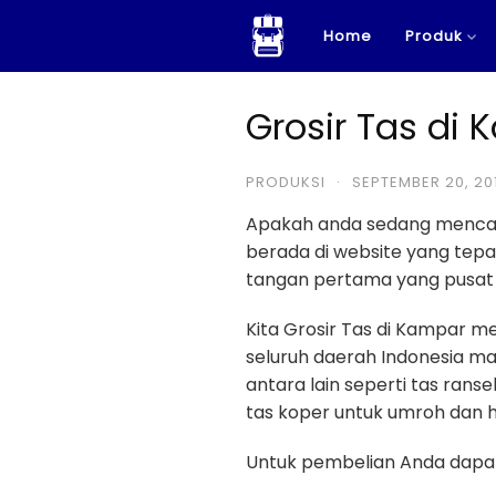
Skip
Home
Produk
to
content
Grosir Tas di
PRODUKSI
·
SEPTEMBER 20, 20
Apakah anda sedang menca
berada di website yang te
tangan pertama yang pusat p
Kita Grosir Tas di Kampar m
seluruh daerah Indonesia ma
antara lain seperti tas ransel
tas koper untuk umroh dan haji
Untuk pembelian Anda dapat