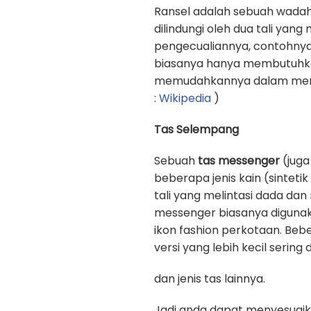
Ransel adalah sebuah wadah
dilindungi oleh dua tali yan
pengecualiannya, contohnya
biasanya hanya membutuhkan 
memudahkannya dalam memb
:
Wikipedia
)
Tas Selempang
Sebuah
tas messenger
(juga
beberapa jenis kain (sinteti
tali yang melintasi dada d
messenger biasanya digunak
ikon fashion perkotaan. Beb
versi yang lebih kecil sering
dan jenis tas lainnya.
Jadi anda dapat menyesuaik