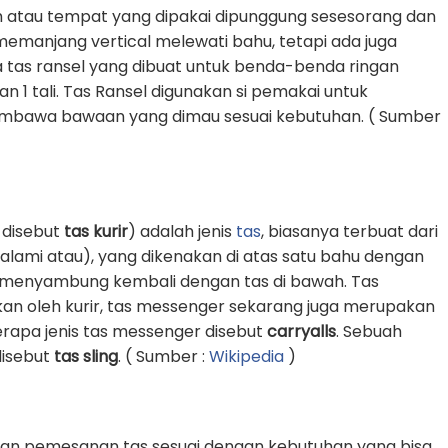
 atau tempat yang dipakai dipunggung sesesorang dan
g memanjang vertical melewati bahu, tetapi ada juga
 tas ransel yang dibuat untuk benda-benda ringan
1 tali. Tas Ransel digunakan si pemakai untuk
awa bawaan yang dimau sesuai kebutuhan. ( Sumber
 disebut
tas kurir
) adalah jenis
tas
, biasanya terbuat dari
k alami atau), yang dikenakan di atas satu bahu dengan
an menyambung kembali dengan tas di bawah. Tas
an oleh kurir, tas messenger sekarang juga merupakan
erapa jenis tas messenger disebut
carryalls
. Sebuah
 disebut
tas sling
. ( Sumber :
Wikipedia
)
an pemesanan tas sesuai dengan kebutuhan yang bisa