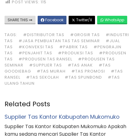
POST VIEWS:
115
SHARE THIS
Facebook
Twitter/X
WhatsApp
TAGS:
#DISTRIBUTOR TAS
#GROSIR TAS
#INDUSTRI
TAS
#JASA PEMBUATAN TAS TAS SEMINAR
#JUAL
TAS
#KONVEKSI TAS
#PABRIK TAS
#PENGRAJIN
TAS
#PENJAHIT TAS
#PRODUKSI TAS
#PRODUSEN
TAS
#PRODUSEN TAS RANSEL
#PRODUSEN TAS
SEMINAR
#SUPPLIER TAS
#TAS ANAK
#TAS
GOODIEBAG
#TAS MURAH
#TAS PROMOSI
#TAS
RANSEL
#TAS SEKOLAH
#TAS SPUNBOND
#TAS
ULANG TAHUN
Related Posts
Supplier Tas Kantor Kabupaten Mukomuko
Supplier Tas Kantor Kabupaten Mukomuko Apakah
kamu sedang mencari Supplier Tas Kantor