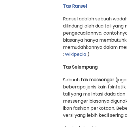
Tas Ransel
Ransel adalah sebuah wadah
dilindungi oleh dua tali yan
pengecualiannya, contohnya
biasanya hanya membutuhkan 
memudahkannya dalam memb
:
Wikipedia
)
Tas Selempang
Sebuah
tas messenger
(juga
beberapa jenis kain (sinteti
tali yang melintasi dada d
messenger biasanya digunak
ikon fashion perkotaan. Beb
versi yang lebih kecil sering