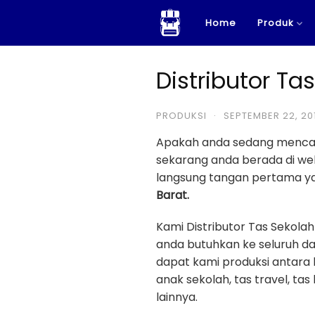
Skip
Home
Produk
to
content
Distributor Ta
PRODUKSI
·
SEPTEMBER 22, 20
Apakah anda sedang menca
sekarang anda berada di w
langsung tangan pertama yan
Barat.
Kami Distributor Tas Sekol
anda butuhkan ke seluruh da
dapat kami produksi antara la
anak sekolah, tas travel, tas
lainnya.