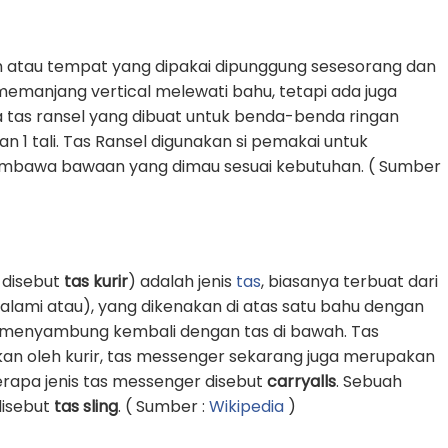
 atau tempat yang dipakai dipunggung sesesorang dan
g memanjang vertical melewati bahu, tetapi ada juga
 tas ransel yang dibuat untuk benda-benda ringan
1 tali. Tas Ransel digunakan si pemakai untuk
awa bawaan yang dimau sesuai kebutuhan. ( Sumber
 disebut
tas kurir
) adalah jenis
tas
, biasanya terbuat dari
k alami atau), yang dikenakan di atas satu bahu dengan
an menyambung kembali dengan tas di bawah. Tas
an oleh kurir, tas messenger sekarang juga merupakan
erapa jenis tas messenger disebut
carryalls
. Sebuah
 disebut
tas sling
. ( Sumber :
Wikipedia
)