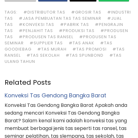
TAGS:
#DISTRIBUTOR TAS
#GROSIR TAS
#INDUSTRI
TAS
#JASA PEMBUATAN TAS TAS SEMINAR
#JUAL
TAS
#KONVEKSI TAS
#PABRIK TAS
#PENGRAJIN
TAS
#PENJAHIT TAS
#PRODUKSI TAS
#PRODUSEN
TAS
#PRODUSEN TAS RANSEL
#PRODUSEN TAS
SEMINAR
#SUPPLIER TAS
#TAS ANAK
#TAS
GOODIEBAG
#TAS MURAH
#TAS PROMOSI
#TAS
RANSEL
#TAS SEKOLAH
#TAS SPUNBOND
#TAS
ULANG TAHUN
Related Posts
Konveksi Tas Gendong Bangka Barat
Konveksi Tas Gendong Bangka Barat Apakah anda
sedang mencari Konveksi Tas Gendong Bangka
Barat? Salam kenal kami adalah konveksi tas yang
membuat berbagai jenis tas seperti tas ransel, tas
seminar pelatihan, tas slempang, tas sekolah, tas