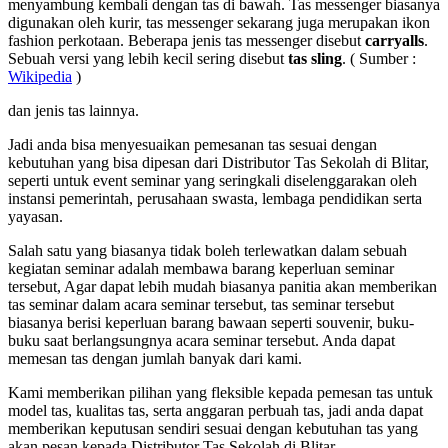
menyambung kembali dengan tas di bawah. Tas messenger biasanya
digunakan oleh kurir, tas messenger sekarang juga merupakan ikon
fashion perkotaan. Beberapa jenis tas messenger disebut
carryalls
.
Sebuah versi yang lebih kecil sering disebut
tas sling
. ( Sumber :
Wikipedia
)
dan jenis tas lainnya.
Jadi anda bisa menyesuaikan pemesanan tas sesuai dengan
kebutuhan yang bisa dipesan dari Distributor Tas Sekolah di Blitar,
seperti untuk event seminar yang seringkali diselenggarakan oleh
instansi pemerintah, perusahaan swasta, lembaga pendidikan serta
yayasan.
Salah satu yang biasanya tidak boleh terlewatkan dalam sebuah
kegiatan seminar adalah membawa barang keperluan seminar
tersebut, Agar dapat lebih mudah biasanya panitia akan memberikan
tas seminar dalam acara seminar tersebut, tas seminar tersebut
biasanya berisi keperluan barang bawaan seperti souvenir, buku-
buku saat berlangsungnya acara seminar tersebut. Anda dapat
memesan tas dengan jumlah banyak dari kami.
Kami memberikan pilihan yang fleksible kepada pemesan tas untuk
model tas, kualitas tas, serta anggaran perbuah tas, jadi anda dapat
memberikan keputusan sendiri sesuai dengan kebutuhan tas yang
akan pesan kepada Distributor Tas Sekolah di Blitar