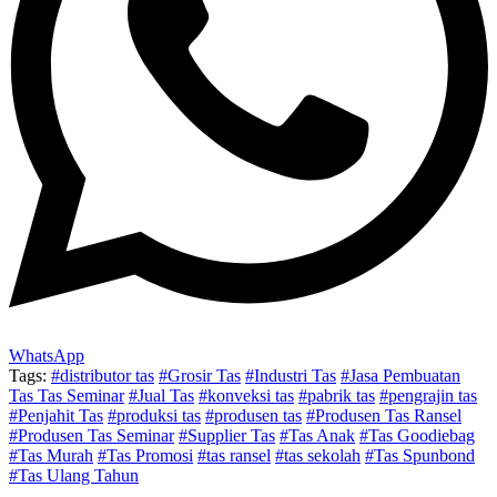
WhatsApp
Tags:
#distributor tas
#Grosir Tas
#Industri Tas
#Jasa Pembuatan
Tas Tas Seminar
#Jual Tas
#konveksi tas
#pabrik tas
#pengrajin tas
#Penjahit Tas
#produksi tas
#produsen tas
#Produsen Tas Ransel
#Produsen Tas Seminar
#Supplier Tas
#Tas Anak
#Tas Goodiebag
#Tas Murah
#Tas Promosi
#tas ransel
#tas sekolah
#Tas Spunbond
#Tas Ulang Tahun