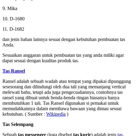
9. Mika
10. D-1680
11. D-1682
dan jenis bahan lainnya sesuai dengan kebutuhan pembuatan tas
Anda.
Sesuaikan anggaran untuk pembuatan tas yang anda miliki agar
dapat sesuai dengan kualitas produk tas.
Tas Ransel
Ransel adalah sebuah wadah atau tempat yang dipakai dipunggung
sesesorang dan dilindungi oleh dua tali yang memanjang vertical
melewati bahu, tetapi ada juga pengecualiannya, contohnya tas
ransel yang dibuat untuk benda-benda ringan biasanya hanya
membutuhkan 1 tali. Tas Ransel digunakan si pemakai untuk
memudahkannya dalam membawa bawaan yang dimau sesuai
kebutuhan. ( Sumber :
Wikipedia
)
Tas Selempang
Sebuah
tas messenger
(juga disebut
tas kurir
) adalah jenis
tas
,