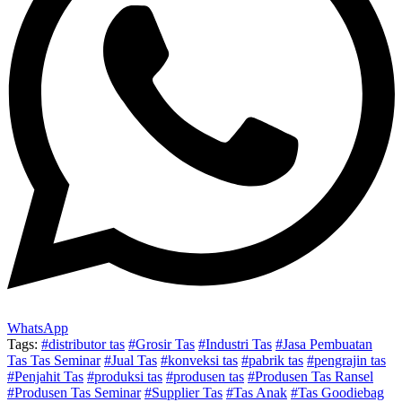
WhatsApp
Tags:
#distributor tas
#Grosir Tas
#Industri Tas
#Jasa Pembuatan
Tas Tas Seminar
#Jual Tas
#konveksi tas
#pabrik tas
#pengrajin tas
#Penjahit Tas
#produksi tas
#produsen tas
#Produsen Tas Ransel
#Produsen Tas Seminar
#Supplier Tas
#Tas Anak
#Tas Goodiebag