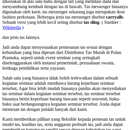
dikenakan di atas satu bahu dengan tali yang melintasi dada dan
menyambung kembali dengan tas di bawah. Tas messenger biasanya
digunakan oleh kurir, tas messenger sekarang juga merupakan ikon
fashion perkotaan. Beberapa jenis tas messenger disebut
carryalls
.
Sebuah versi yang lebih kecil sering disebut
tas sling
. ( Sumber :
Wikipedia
)
dan jenis tas lainnya.
Jadi anda dapat menyesuaikan pemesanan tas sesuai dengan
kebutuhan yang bisa dipesan dari Distributor Tas Murah di Pulau
Pramuka, seperti untuk event seminar yang seringkali
diselenggarakan oleh instansi pemerintah, perusahaan swasta,
lembaga pendidikan serta yayasan.
Salah satu yang biasanya tidak boleh terlewatkan dalam sebuah
kegiatan seminar adalah membawa barang keperluan seminar
tersebut, Agar bisa lebih mudah biasanya panitia akan menyediakan
tas seminar dalam kegiatan seminar tersebut, tas seminar tersebut
biasanya berisi keperluan barang bawaan seperti souvenir, buku-
buku saat berlangsungnya kegiatan seminar tersebut. Anda dapat
memesan tas dengan jumlah banyak dari kami.
Kami memberikan pilihan yang fleksible kepada pemesan tas untuk
model tas, kualitas tas, serta anggaran perbuah tas, jadi anda dapat
memberikan keputusan sendiri sesuai dengan kebutuhan tas yang