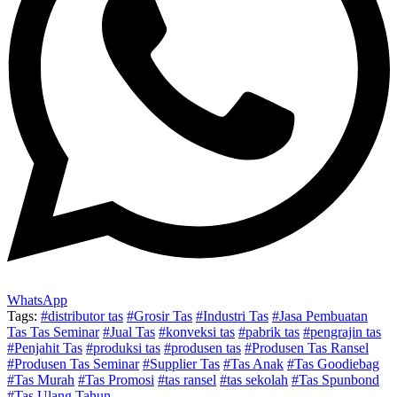
WhatsApp
Tags:
#distributor tas
#Grosir Tas
#Industri Tas
#Jasa Pembuatan
Tas Tas Seminar
#Jual Tas
#konveksi tas
#pabrik tas
#pengrajin tas
#Penjahit Tas
#produksi tas
#produsen tas
#Produsen Tas Ransel
#Produsen Tas Seminar
#Supplier Tas
#Tas Anak
#Tas Goodiebag
#Tas Murah
#Tas Promosi
#tas ransel
#tas sekolah
#Tas Spunbond
#Tas Ulang Tahun