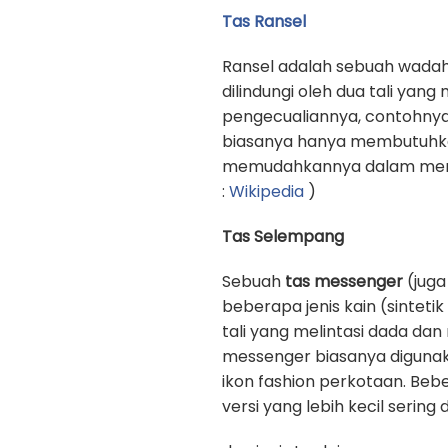
Tas Ransel
Ransel adalah sebuah wadah
dilindungi oleh dua tali yan
pengecualiannya, contohnya
biasanya hanya membutuhkan 
memudahkannya dalam memb
:
Wikipedia
)
Tas Selempang
Sebuah
tas messenger
(juga
beberapa jenis kain (sinteti
tali yang melintasi dada d
messenger biasanya digunak
ikon fashion perkotaan. Beb
versi yang lebih kecil sering