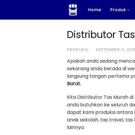
Skip
Home
Produk
to
content
Distributor Ta
PRODUKSI
·
SEPTEMBER 11, 201
Apakah anda sedang menca
sekarang anda berada di w
langsung tangan pertama yan
Barat.
Kita Distributor Tas Murah
anda butuhkan ke seluruh da
dapat kami produksi antara la
anak sekolah, tas travel, tas 
lainnya.