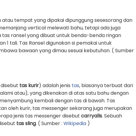
 atau tempat yang dipakai dipunggung sesesorang dan
g memanjang vertical melewati bahu, tetapi ada juga
 tas ransel yang dibuat untuk benda-benda ringan
1 tali. Tas Ransel digunakan si pemakai untuk
awa bawaan yang dimau sesuai kebutuhan. ( Sumber
 disebut
tas kurir
) adalah jenis
tas
, biasanya terbuat dari
k alami atau), yang dikenakan di atas satu bahu dengan
an menyambung kembali dengan tas di bawah. Tas
an oleh kurir, tas messenger sekarang juga merupakan
erapa jenis tas messenger disebut
carryalls
. Sebuah
 disebut
tas sling
. ( Sumber :
Wikipedia
)