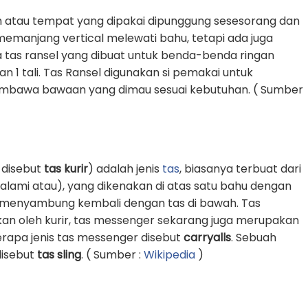
 atau tempat yang dipakai dipunggung sesesorang dan
g memanjang vertical melewati bahu, tetapi ada juga
 tas ransel yang dibuat untuk benda-benda ringan
1 tali. Tas Ransel digunakan si pemakai untuk
awa bawaan yang dimau sesuai kebutuhan. ( Sumber
 disebut
tas kurir
) adalah jenis
tas
, biasanya terbuat dari
k alami atau), yang dikenakan di atas satu bahu dengan
an menyambung kembali dengan tas di bawah. Tas
an oleh kurir, tas messenger sekarang juga merupakan
erapa jenis tas messenger disebut
carryalls
. Sebuah
 disebut
tas sling
. ( Sumber :
Wikipedia
)