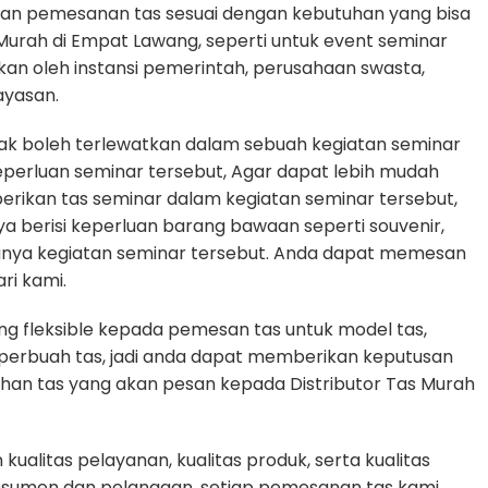
an pemesanan tas sesuai dengan kebutuhan yang bisa
 Murah di Empat Lawang, seperti untuk event seminar
akan oleh instansi pemerintah, perusahaan swasta,
ayasan.
dak boleh terlewatkan dalam sebuah kegiatan seminar
erluan seminar tersebut, Agar dapat lebih mudah
erikan tas seminar dalam kegiatan seminar tersebut,
ya berisi keperluan barang bawaan seperti souvenir,
gnya kegiatan seminar tersebut. Anda dapat memesan
ri kami.
g fleksible kepada pemesan tas untuk model tas,
n perbuah tas, jadi anda dapat memberikan keputusan
uhan tas yang akan pesan kepada Distributor Tas Murah
alitas pelayanan, kualitas produk, serta kualitas
nsumen dan pelanggan, setiap pemesanan tas kami