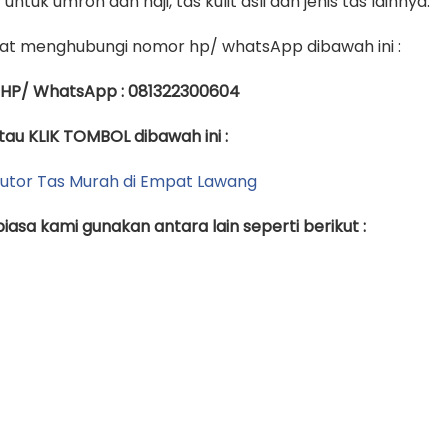
untuk umroh dan haji, tas kulit asli dan jenis tas lainnya.
t menghubungi nomor hp/ whatsApp dibawah ini :
 HP/ WhatsApp : 081322300604
tau KLIK TOMBOL dibawah ini :
asa kami gunakan antara lain seperti berikut :