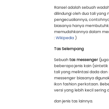
Ransel adalah sebuah wadah
dilindungi oleh dua tali yan
pengecualiannya, contohnya
biasanya hanya membutuhkan 
memudahkannya dalam memb
:
Wikipedia
)
Tas Selempang
Sebuah
tas messenger
(juga
beberapa jenis kain (sinteti
tali yang melintasi dada d
messenger biasanya digunak
ikon fashion perkotaan. Beb
versi yang lebih kecil sering
dan jenis tas lainnya.