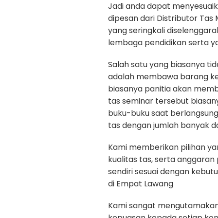
Jadi anda dapat menyesuaik
dipesan dari Distributor Tas
yang seringkali diselenggar
lembaga pendidikan serta y
Salah satu yang biasanya ti
adalah membawa barang kep
biasanya panitia akan memb
tas seminar tersebut biasan
buku-buku saat berlangsun
tas dengan jumlah banyak da
Kami memberikan pilihan yan
kualitas tas, serta anggara
sendiri sesuai dengan kebut
di Empat Lawang
Kami sangat mengutamakan ku
kepuasan kepada setiap ko