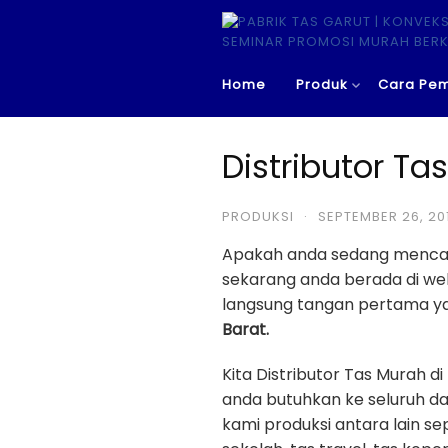
Skip
to
content
Home
Produk
Cara Pe
Distributor T
PRODUKSI
·
SEPTEMBER 26, 20
Apakah anda sedang menca
sekarang anda berada di w
langsung tangan pertama yan
Barat.
Kita Distributor Tas Murah
anda butuhkan ke seluruh da
kami produksi antara lain sep