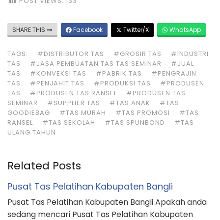
POST VIEWS:
133
SHARE THIS
Facebook
Twitter/X
WhatsApp
TAGS:
#DISTRIBUTOR TAS
#GROSIR TAS
#INDUSTRI
TAS
#JASA PEMBUATAN TAS TAS SEMINAR
#JUAL
TAS
#KONVEKSI TAS
#PABRIK TAS
#PENGRAJIN
TAS
#PENJAHIT TAS
#PRODUKSI TAS
#PRODUSEN
TAS
#PRODUSEN TAS RANSEL
#PRODUSEN TAS
SEMINAR
#SUPPLIER TAS
#TAS ANAK
#TAS
GOODIEBAG
#TAS MURAH
#TAS PROMOSI
#TAS
RANSEL
#TAS SEKOLAH
#TAS SPUNBOND
#TAS
ULANG TAHUN
Related Posts
Pusat Tas Pelatihan Kabupaten Bangli
Pusat Tas Pelatihan Kabupaten Bangli Apakah anda
sedang mencari Pusat Tas Pelatihan Kabupaten