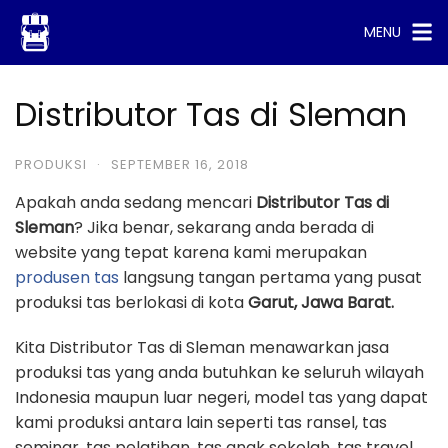
Skip
MENU
to
content
Distributor Tas di Sleman
PRODUKSI
·
SEPTEMBER 16, 2018
Apakah anda sedang mencari
Distributor Tas di
Sleman
? Jika benar, sekarang anda berada di
website yang tepat karena kami merupakan
produsen tas
langsung tangan pertama yang pusat
produksi tas berlokasi di kota
Garut, Jawa Barat.
Kita Distributor Tas di Sleman menawarkan jasa
produksi tas yang anda butuhkan ke seluruh wilayah
Indonesia maupun luar negeri, model tas yang dapat
kami produksi antara lain seperti tas ransel, tas
seminar, tas pelatihan, tas anak sekolah, tas travel,