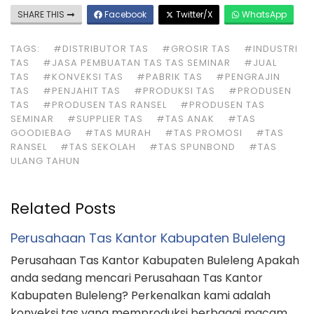
SHARE THIS
Facebook
Twitter/X
WhatsApp
TAGS:
#DISTRIBUTOR TAS
#GROSIR TAS
#INDUSTRI
TAS
#JASA PEMBUATAN TAS TAS SEMINAR
#JUAL
TAS
#KONVEKSI TAS
#PABRIK TAS
#PENGRAJIN
TAS
#PENJAHIT TAS
#PRODUKSI TAS
#PRODUSEN
TAS
#PRODUSEN TAS RANSEL
#PRODUSEN TAS
SEMINAR
#SUPPLIER TAS
#TAS ANAK
#TAS
GOODIEBAG
#TAS MURAH
#TAS PROMOSI
#TAS
RANSEL
#TAS SEKOLAH
#TAS SPUNBOND
#TAS
ULANG TAHUN
Related Posts
Perusahaan Tas Kantor Kabupaten Buleleng
Perusahaan Tas Kantor Kabupaten Buleleng Apakah
anda sedang mencari Perusahaan Tas Kantor
Kabupaten Buleleng? Perkenalkan kami adalah
konveksi tas yang memproduksi berbagai macam