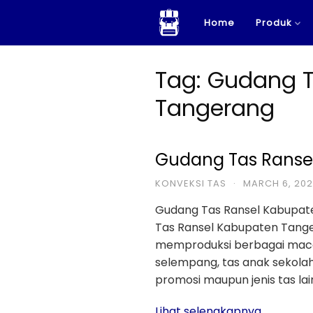
Skip
Home
Produk
to
content
Tag:
Gudang T
Tangerang
Gudang Tas Ranse
KONVEKSI TAS
·
MARCH 6, 20
Gudang Tas Ransel Kabupat
Tas Ransel Kabupaten Tange
memproduksi berbagai macam 
selempang, tas anak sekolah, 
promosi maupun jenis tas lai
Lihat selengkapnya...