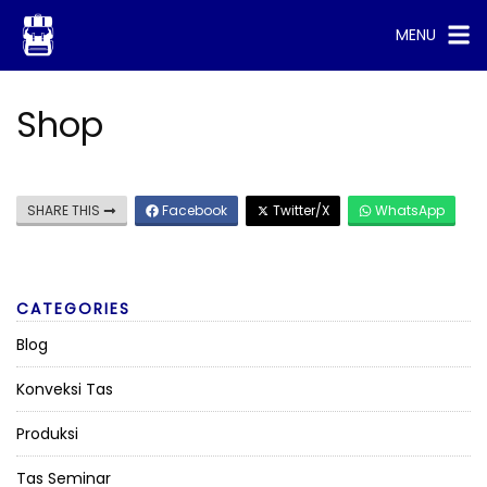
Skip
MENU
to
content
Shop
SHARE THIS
Facebook
Twitter/X
WhatsApp
CATEGORIES
Blog
Konveksi Tas
Produksi
Tas Seminar