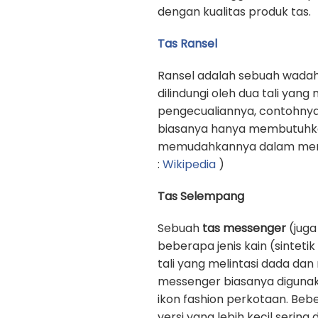
dengan kualitas produk tas.
Tas Ransel
Ransel adalah sebuah wadah
dilindungi oleh dua tali yan
pengecualiannya, contohnya
biasanya hanya membutuhkan 
memudahkannya dalam memb
:
Wikipedia
)
Tas Selempang
Sebuah
tas messenger
(juga
beberapa jenis kain (sinteti
tali yang melintasi dada d
messenger biasanya digunak
ikon fashion perkotaan. Beb
versi yang lebih kecil sering