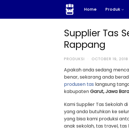
Skip
Home
Produk
to
content
Supplier Tas S
Rappang
PRODUKSI
·
OCTOBER 19, 2018
Apakah anda sedang menca
benar, sekarang anda berad
produsen tas
langsung tanga
kabupaten
Garut, Jawa Bara
Kami Supplier Tas Sekolah 
yang anda butuhkan ke selur
yang bisa kami produksi antar
anak sekolah, tas travel, tas