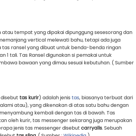
 atau tempat yang dipakai dipunggung sesesorang dan
g memanjang vertical melewati bahu, tetapi ada juga
 tas ransel yang dibuat untuk benda-benda ringan
1 tali. Tas Ransel digunakan si pemakai untuk
awa bawaan yang dimau sesuai kebutuhan. ( Sumber
 disebut
tas kurir
) adalah jenis
tas
, biasanya terbuat dari
k alami atau), yang dikenakan di atas satu bahu dengan
an menyambung kembali dengan tas di bawah. Tas
an oleh kurir, tas messenger sekarang juga merupakan
erapa jenis tas messenger disebut
carryalls
. Sebuah
 disebut
tas sling
. ( Sumber :
Wikipedia
)