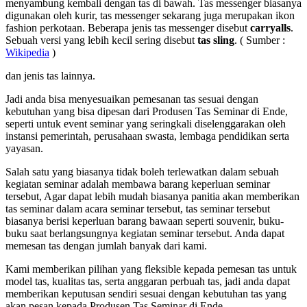
menyambung kembali dengan tas di bawah. Tas messenger biasanya
digunakan oleh kurir, tas messenger sekarang juga merupakan ikon
fashion perkotaan. Beberapa jenis tas messenger disebut
carryalls
.
Sebuah versi yang lebih kecil sering disebut
tas sling
. ( Sumber :
Wikipedia
)
dan jenis tas lainnya.
Jadi anda bisa menyesuaikan pemesanan tas sesuai dengan
kebutuhan yang bisa dipesan dari Produsen Tas Seminar di Ende,
seperti untuk event seminar yang seringkali diselenggarakan oleh
instansi pemerintah, perusahaan swasta, lembaga pendidikan serta
yayasan.
Salah satu yang biasanya tidak boleh terlewatkan dalam sebuah
kegiatan seminar adalah membawa barang keperluan seminar
tersebut, Agar dapat lebih mudah biasanya panitia akan memberikan
tas seminar dalam acara seminar tersebut, tas seminar tersebut
biasanya berisi keperluan barang bawaan seperti souvenir, buku-
buku saat berlangsungnya kegiatan seminar tersebut. Anda dapat
memesan tas dengan jumlah banyak dari kami.
Kami memberikan pilihan yang fleksible kepada pemesan tas untuk
model tas, kualitas tas, serta anggaran perbuah tas, jadi anda dapat
memberikan keputusan sendiri sesuai dengan kebutuhan tas yang
akan pesan kepada Produsen Tas Seminar di Ende