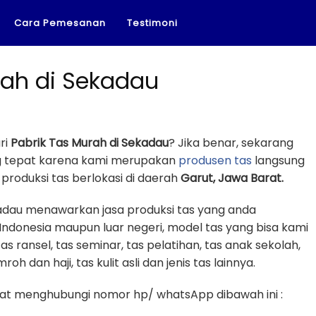
Cara Pemesanan
Testimoni
rah di Sekadau
8
ri
Pabrik Tas Murah di Sekadau
? Jika benar, sekarang
ng tepat karena kami merupakan
produsen tas
langsung
roduksi tas berlokasi di daerah
Garut, Jawa Barat.
kadau menawarkan jasa produksi tas yang anda
Indonesia maupun luar negeri, model tas yang bisa kami
tas ransel, tas seminar, tas pelatihan, tas anak sekolah,
oh dan haji, tas kulit asli dan jenis tas lainnya.
t menghubungi nomor hp/ whatsApp dibawah ini :