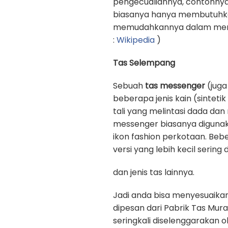
pengecualiannya, contohnya
biasanya hanya membutuhkan 
memudahkannya dalam memb
:
Wikipedia
)
Tas Selempang
Sebuah
tas messenger
(juga
beberapa jenis kain (sinteti
tali yang melintasi dada d
messenger biasanya digunak
ikon fashion perkotaan. Beb
versi yang lebih kecil sering
dan jenis tas lainnya.
Jadi anda bisa menyesuaika
dipesan dari Pabrik Tas Mura
seringkali diselenggarakan 