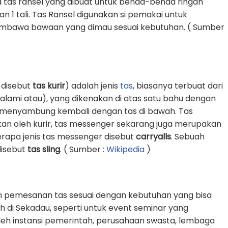
 tas ransel yang dibuat untuk benda-benda ringan
1 tali. Tas Ransel digunakan si pemakai untuk
awa bawaan yang dimau sesuai kebutuhan. ( Sumber
 disebut
tas kurir
) adalah jenis
tas
, biasanya terbuat dari
k alami atau), yang dikenakan di atas satu bahu dengan
an menyambung kembali dengan tas di bawah. Tas
an oleh kurir, tas messenger sekarang juga merupakan
erapa jenis tas messenger disebut
carryalls
. Sebuah
 disebut
tas sling
. ( Sumber :
Wikipedia
)
n pemesanan tas sesuai dengan kebutuhan yang bisa
h di Sekadau, seperti untuk event seminar yang
oleh instansi pemerintah, perusahaan swasta, lembaga