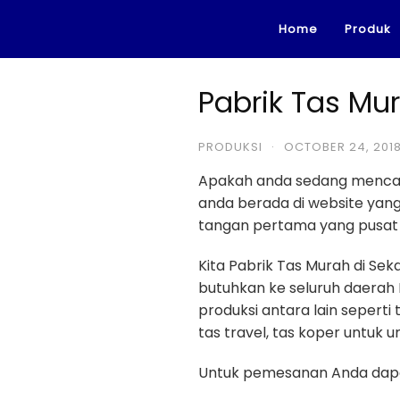
Skip
Home
Produk
to
content
Pabrik Tas Mu
PRODUKSI
·
OCTOBER 24, 201
Apakah anda sedang menca
anda berada di website ya
tangan pertama yang pusat p
Kita Pabrik Tas Murah di Se
butuhkan ke seluruh daerah 
produksi antara lain seperti 
tas travel, tas koper untuk umr
Untuk pemesanan Anda dapa