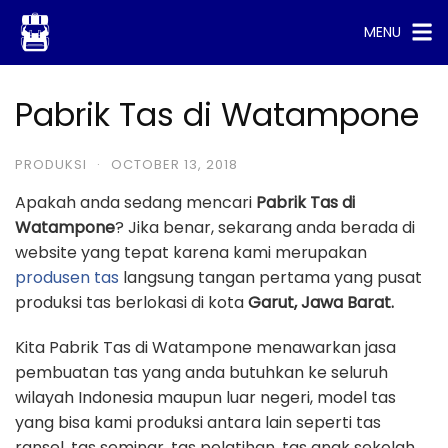
Skip
MENU
to
content
Pabrik Tas di Watampone
PRODUKSI
·
OCTOBER 13, 2018
Apakah anda sedang mencari
Pabrik Tas di
Watampone
? Jika benar, sekarang anda berada di
website yang tepat karena kami merupakan
produsen tas
langsung tangan pertama yang pusat
produksi tas berlokasi di kota
Garut, Jawa Barat.
Kita Pabrik Tas di Watampone menawarkan jasa
pembuatan tas yang anda butuhkan ke seluruh
wilayah Indonesia maupun luar negeri, model tas
yang bisa kami produksi antara lain seperti tas
ransel, tas seminar, tas pelatihan, tas anak sekolah,