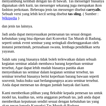
menyambung kembali dengan tas di bawah. Tas messenger biasanya
digunakan oleh kurir, tas messenger sekarang juga merupakan ikon
fashion perkotaan. Beberapa jenis tas messenger disebut
carryalls
.
Sebuah versi yang lebih kecil sering disebut
tas sling
. ( Sumber :
Wikipedia
)
dan jenis tas lainnya.
Jadi anda dapat menyesuaikan pemesanan tas sesuai dengan
kebutuhan yang bisa dipesan dari Konveksi Tas Murah di Badung,
seperti untuk event seminar yang seringkali diselenggarakan oleh
instansi pemerintah, perusahaan swasta, lembaga pendidikan serta
yayasan.
Salah satu yang biasanya tidak boleh terlewatkan dalam sebuah
kegiatan seminar adalah membawa barang keperluan seminar
tersebut, Agar dapat lebih mudah biasanya panitia akan
menyediakan tas seminar dalam kegiatan seminar tersebut, tas
seminar tersebut biasanya berisi keperluan barang bawaan seperti
souvenir, buku-buku saat berlangsungnya acara seminar tersebut.
Anda dapat memesan tas dengan jumlah banyak dari kami.
Kami memberikan pilihan yang fleksible kepada pemesan tas untuk
model tas, kualitas tas, serta anggaran perbuah tas, jadi anda dapat
memberikan keputusan sendiri sesuai dengan kebutuhan tas yang
akan pesan kepada Konveksi Tas Murah di Badung