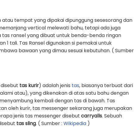
 atau tempat yang dipakai dipunggung sesesorang dan
g memanjang vertical melewati bahu, tetapi ada juga
 tas ransel yang dibuat untuk benda-benda ringan
1 tali. Tas Ransel digunakan si pemakai untuk
awa bawaan yang dimau sesuai kebutuhan. ( Sumber
 disebut
tas kurir
) adalah jenis
tas
, biasanya terbuat dari
k alami atau), yang dikenakan di atas satu bahu dengan
an menyambung kembali dengan tas di bawah. Tas
an oleh kurir, tas messenger sekarang juga merupakan
erapa jenis tas messenger disebut
carryalls
. Sebuah
 disebut
tas sling
. ( Sumber :
Wikipedia
)