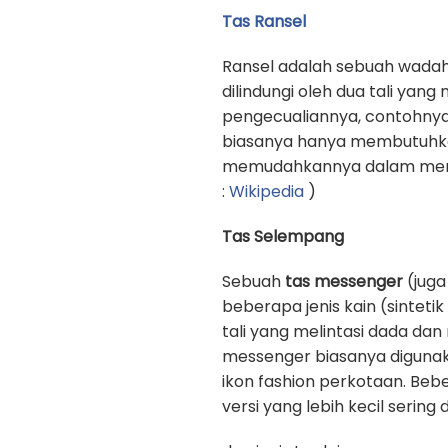
Tas Ransel
Ransel adalah sebuah wadah
dilindungi oleh dua tali yan
pengecualiannya, contohnya
biasanya hanya membutuhkan 
memudahkannya dalam memb
:
Wikipedia
)
Tas Selempang
Sebuah
tas messenger
(juga
beberapa jenis kain (sinteti
tali yang melintasi dada d
messenger biasanya digunak
ikon fashion perkotaan. Beb
versi yang lebih kecil sering