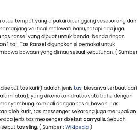
 atau tempat yang dipakai dipunggung sesesorang dan
g memanjang vertical melewati bahu, tetapi ada juga
 tas ransel yang dibuat untuk benda-benda ringan
1 tali. Tas Ransel digunakan si pemakai untuk
awa bawaan yang dimau sesuai kebutuhan. ( Sumber
 disebut
tas kurir
) adalah jenis
tas
, biasanya terbuat dari
k alami atau), yang dikenakan di atas satu bahu dengan
an menyambung kembali dengan tas di bawah. Tas
an oleh kurir, tas messenger sekarang juga merupakan
erapa jenis tas messenger disebut
carryalls
. Sebuah
 disebut
tas sling
. ( Sumber :
Wikipedia
)