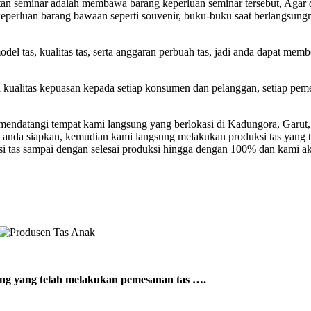
atan seminar adalah membawa barang keperluan seminar tersebut, Agar 
si keperluan barang bawaan seperti souvenir, buku-buku saat berlangsun
el tas, kualitas tas, serta anggaran perbuah tas, jadi anda dapat mem
a kualitas kepuasan kepada setiap konsumen dan pelanggan, setiap pem
ndatangi tempat kami langsung yang berlokasi di Kadungora, Garut, 
 anda siapkan, kemudian kami langsung melakukan produksi tas yang 
si tas sampai dengan selesai produksi hingga dengan 100% dan kami a
sung yang telah melakukan pemesanan tas ….