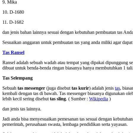
9. Mika
10. D-1680
11. D-1682
dan jenis bahan lainnya sesuai dengan kebutuhan pembuatan tas Anda
Sesuaikan anggaran untuk pembuatan tas yang anda miliki agar dapat 
Tas Ransel
Ransel adalah sebuah wadah atau tempat yang dipakai dipunggung sese
dibuat untuk benda-benda ringan biasanya hanya membutuhkan 1 ta
Tas Selempang
Sebuah
tas messenger
(juga disebut
tas kurir
) adalah jenis
tas
, bias
kembali dengan tas di bawah. Tas messenger biasanya digunakan oleh 
lebih kecil sering disebut
tas sling
. ( Sumber :
Wikipedia
)
dan jenis tas lainnya.
Jadi anda bisa menyesuaikan pemesanan tas sesuai dengan kebutuhan y
pemerintah, perusahaan swasta, lembaga pendidikan serta yayasan.