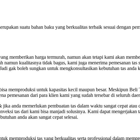
rupakan suatu bahan baku yang berkualitas terbaik sesuai dengan pemi
ang memberikan harga termurah, namun akan tetapi kami akan memberik
h namun kualitasnya tidak bagus, kami juga menerima pemesanan tas s
 Jadi gak boleh sungkan untuk mengkonsultasikan kebutuhan tas anda 
n bisa memproduksi untuk kapasitas kecil maupun besar. Meskipun Bel
na pemesanan dari para klien kami yang sudah tersebar di seluruh daer
 & jika anda memerlukan pembuatan tas dalam waktu sangat cepat atau
nveksi tas dari kami bisa manjadi solusinya. Kami dapat mengerjakan 
utuhan anda akan sangat cepat selesai.
ntuk memproduksi tas yang berkualitas serta professional dalam mempr