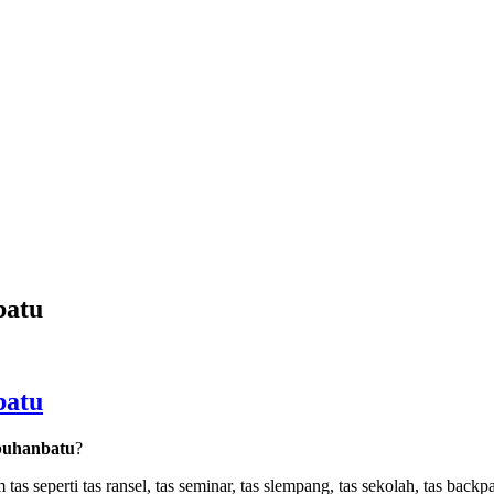
batu
batu
buhanbatu
?
seperti tas ransel, tas seminar, tas slempang, tas sekolah, tas backpack