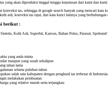
s tas yang akan diproduksi tinggal tunggu keputusan dari kami dan ka
konveksi tas, sehingga di google search banyak yang mencari kata ku
kulit asli, konveksi tas rajut, dan kata kunci lainnya yang berhubungan
 berikut :
ntetis, Kulit Asli, Superbit, Kanvas, Bahan Polos, Parasut, Spobund/ 
waktu yang anda minta
tandar maupun yang susah sekalipun
yang tahan lama
engalaman selama puluhan tahun
pakan salah satu kabupaten dengan penghasil tas terbesar di Indonesia
 ingin melakukan pembuatan
arga yang relative murah serta terjangkau